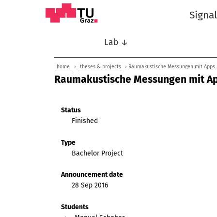
Signa
Lab ↓
home
›
theses & projects
› Raumakustische Messungen mit Apps
Raumakustische Messungen mit A
Status
Finished
Type
Bachelor Project
Announcement date
28 Sep 2016
Students