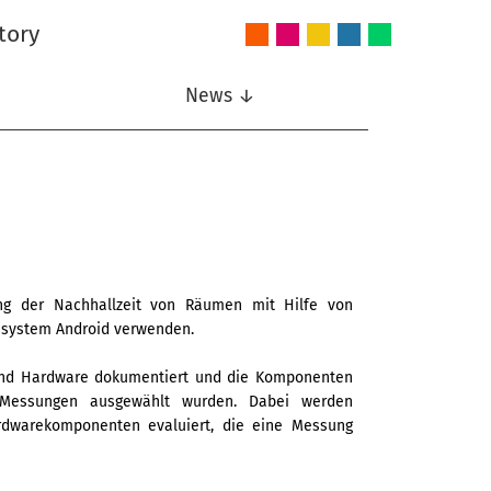
tory
Audio
Intelligent
Nonlinear
Speech
Wireless
and
Systems
Signal
Communication
Communications
Acoustics
Processing
News ↓
ng der Nachhallzeit von Räumen mit Hilfe von
bssystem Android verwenden.
e und Hardware dokumentiert und die Komponenten
e Messungen ausgewählt wurden. Dabei werden
rdwarekomponenten evaluiert, die eine Messung