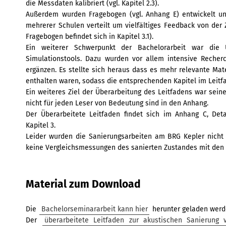
die Messdaten kalibriert (vgl. Kapitel 2.3).
Außerdem wurden Fragebogen (vgl. Anhang E) entwickelt u
mehrerer Schulen verteilt um vielfältiges Feedback von der 
Fragebogen befindet sich in Kapitel 3.1).
Ein weiterer Schwerpunkt der Bachelorarbeit war die
Simulationstools. Dazu wurden vor allem intensive Reche
ergänzen. Es stellte sich heraus dass es mehr relevante Mate
enthalten waren, sodass die entsprechenden Kapitel im Leitf
Ein weiteres Ziel der Überarbeitung des Leitfadens war sein
nicht für jeden Leser von Bedeutung sind in den Anhang.
Der Überarbeitete Leitfaden findet sich im Anhang C, Deta
Kapitel 3.
Leider wurden die Sanierungsarbeiten am BRG Kepler nicht 
keine Vergleichsmessungen des sanierten Zustandes mit den
Material zum Download
Die
Bachelorseminararbeit kann hier
herunter geladen werd
Der
überarbeitete Leitfaden zur akustischen Sanierung