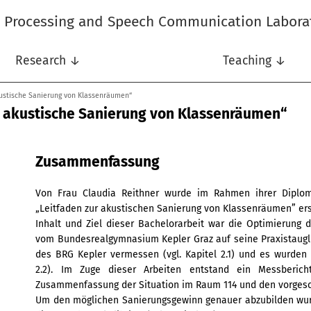
l Processing and Speech Communication Labora
Research ↓
Teaching ↓
kustische Sanierung von Klassenräumen“
e akustische Sanierung von Klassenräumen“
Zusammenfassung
Von Frau Claudia Reithner wurde im Rahmen ihrer Diploma
„Leitfaden zur akustischen Sanierung von Klassenräumen” erst
Inhalt und Ziel dieser Bachelorarbeit war die Optimierung d
vom Bundesrealgymnasium Kepler Graz auf seine Praxistaugl
des BRG Kepler vermessen (vgl. Kapitel 2.1) und es wurden S
2.2). Im Zuge dieser Arbeiten entstand ein Messberi
Zusammenfassung der Situation im Raum 114 und den vorgesc
Um den möglichen Sanierungsgewinn genauer abzubilden wurd