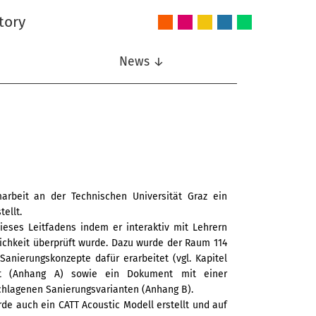
tory
Audio
Intelligent
Nonlinear
Speech
Wireless
and
Systems
Signal
Communication
Communications
Acoustics
Processing
News ↓
rbeit an der Technischen Universität Graz ein
ellt.
ieses Leitfadens indem er interaktiv mit Lehrern
ichkeit überprüft wurde. Dazu wurde der Raum 114
anierungskonzepte dafür erarbeitet (vgl. Kapitel
cht (Anhang A) sowie ein Dokument mit einer
hlagenen Sanierungsvarianten (Anhang B).
e auch ein CATT Acoustic Modell erstellt und auf