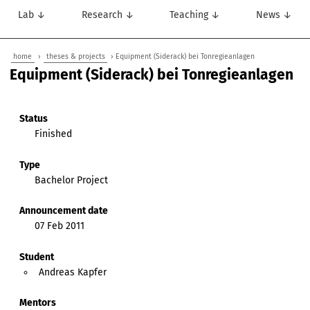
Lab ↓
Research ↓
Teaching ↓
News ↓
home
›
theses & projects
› Equipment (Siderack) bei Tonregieanlagen
Equipment (Siderack) bei Tonregieanlagen
Status
Finished
Type
Bachelor Project
Announcement date
07 Feb 2011
Student
Andreas Kapfer
Mentors