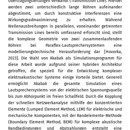
Übertragungsleitungen verwandt (Transmission Line). Hierbei
werden zwei unterschiedlich lange Röhren aufeinander
abgestimmt, um durch konstruktive Interferenzen eine
Wirkungsgradmaximierung zu erhalten. Während
Wellenausbreitungen in parallelen, voneinander getrennten
Transmission Lines bereits umfassend erforscht sind, stellt
die komplexe Geometrie von zwei zusammenlaufenden
Röhren bei Paraflex-Lautsprechersystemen eine
modellierungstechnische Herausforderung dar [Hovorka,
2023]. Die Wahl von Akabak als Simulationsprogramm für
diese Arbeit wurde aufgrund seiner hybriden Architektur
getroffen, die speziell für die Entwicklung komplexer
elektroakustischer Systeme einige Vorteile bietet. Generell
ermöglicht Akabak die gesamte Simulation eines
Lautsprechersystems von der elektrischen Spannungsquelle
bis zum Abhörpunkt im freien Schallfeld. Durch die Kopplung
der schnellen Netzwerkanalyse mithilfe der konzentrierten
Elemente (Lumped Element Method, LEM) für elektrische und
mechanische Komponenten, mit der Randelemente-Methode
(Boundary Element Method, BEM) für komplexe akustische
Randbedingungen und Abstrahlungen entsteht eine