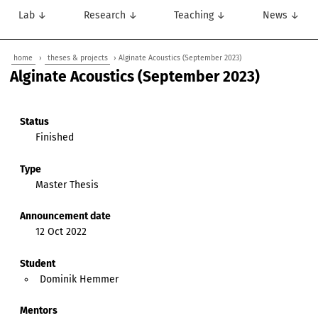
Lab ↓
Research ↓
Teaching ↓
News ↓
home
›
theses & projects
› Alginate Acoustics (September 2023)
Alginate Acoustics (September 2023)
Status
Finished
Type
Master Thesis
Announcement date
12 Oct 2022
Student
Dominik Hemmer
Mentors