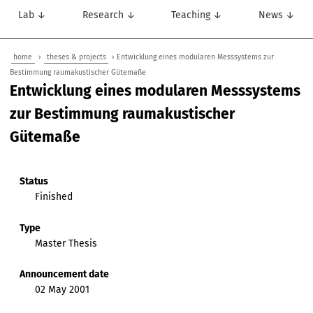
Lab ↓
Research ↓
Teaching ↓
News ↓
home
›
theses & projects
› Entwicklung eines modularen Messsystems zur
Bestimmung raumakustischer Gütemaße
Entwicklung eines modularen Messsystems
zur Bestimmung raumakustischer
Gütemaße
Status
Finished
Type
Master Thesis
Announcement date
02 May 2001