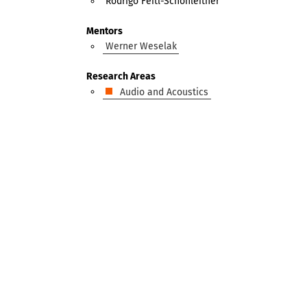
Rodrigo Feitl-Schönleitner
Mentors
Werner Weselak
Research Areas
Audio and Acoustics