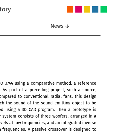
tory
Audio
Intelligent
Nonlinear
Speech
Wireless
and
Systems
Signal
Communication
Communications
Acoustics
Processing
News ↓
SO 3744 using a comparative method, a reference
 As part of a preceding project, such a source,
mpared to conventional radial fans, this design
tch the sound of the sound-emitting object to be
ned using a 3D CAD program. Then a prototype is
 system consists of three woofers, arranged in a
evels at low frequencies, and an integrated inverse
h frequencies. A passive crossover is designed to