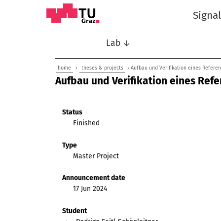
Signa
Lab ↓
home
›
theses & projects
› Aufbau und Verifikation eines Referen
Aufbau und Verifikation eines Refe
Status
Finished
Type
Master Project
Announcement date
17 Jun 2024
Student