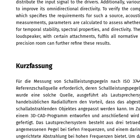
distribute the input signal to the drivers. Additionally, vari
to improve its omnidirectional directivity. To verify the co
which specifies the requirements for such a source, acou
measurements, parameters are calculated to assess whethe
for temporal stability, spectral properties, and directivity. 
loudspeaker, with certain attachments, fulfils all normativ
precision room can further refine these results.
Kurzfassung
Für die Messung von Schallleistungspegeln nach ISO 374
Referenzschallquelle erforderlich, deren Schallleistungspege
wurde eine solche Quelle, ausgeführt als Lautsprechers
handelsüblichen Radiallüftern den Vorteil, dass das abge
schallabstrahlenden Objektes angepasst werden kann. Im Zu
einem 3D-CAD-Programm entworfen und anschließend wird 
gefertigt. Das Lautsprechersystem besteht aus drei tetrae
angemessenen Pegel bei tiefen Frequenzen, und einem darin
ungerichtete Abstrahlung bei hohen Frequenzen bietet. Um das