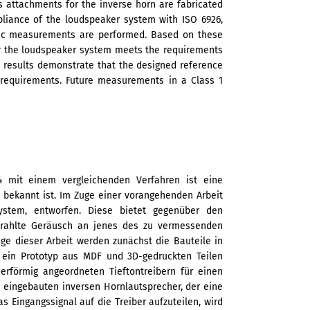
ous attachments for the inverse horn are fabricated
mpliance of the loudspeaker system with ISO 6926,
stic measurements are performed. Based on these
r the loudspeaker system meets the requirements
The results demonstrate that the designed reference
e requirements. Future measurements in a Class 1
4 mit einem vergleichenden Verfahren ist eine
l bekannt ist. Im Zuge einer vorangehenden Arbeit
ystem, entworfen. Diese bietet gegenüber den
strahlte Geräusch an jenes des zu vermessenden
ge dieser Arbeit werden zunächst die Bauteile in
ein Prototyp aus MDF und 3D-gedruckten Teilen
derförmig angeordneten Tieftontreibern für einen
 eingebauten inversen Hornlautsprecher, der eine
 Eingangssignal auf die Treiber aufzuteilen, wird