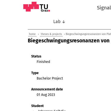
Signa
Lab ↓
home
›
theses & projects
› Biegeschwingungsresonanzen von Plat
Biegeschwingungsresonanzen von P
Status
Finished
Type
Bachelor Project
Announcement date
01 Aug 2023
Student