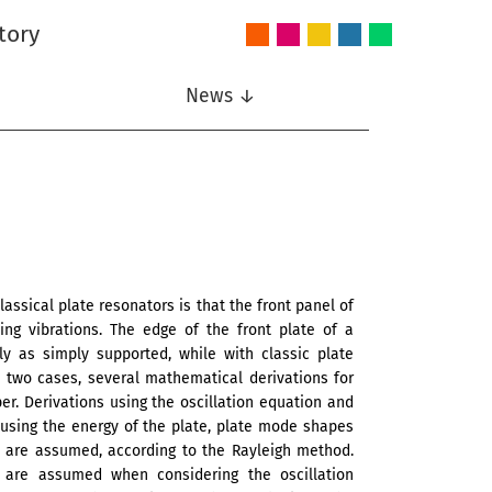
tory
Audio
Intelligent
Nonlinear
Speech
Wireless
and
Systems
Signal
Communication
Communications
Acoustics
Processing
News ↓
sical plate resonators is that the front panel of
g vibrations. The edge of the front plate of a
y as simply supported, while with classic plate
 two cases, several mathematical derivations for
er. Derivations using the oscillation equation and
 using the energy of the plate, plate mode shapes
 are assumed, according to the Rayleigh method.
s are assumed when considering the oscillation