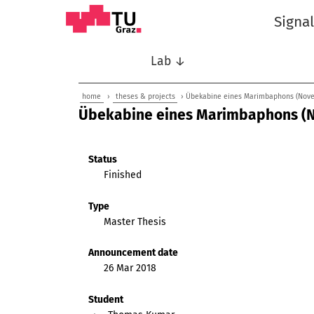
Signa
Lab ↓
home
›
theses & projects
› Übekabine eines Marimbaphons (Nov
Übekabine eines Marimbaphons (
Status
Finished
Type
Master Thesis
Announcement date
26 Mar 2018
Student