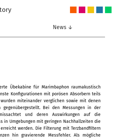
tory
Audio
Intelligent
Nonlinear
Speech
Wireless
and
Systems
Signal
Communication
Communications
Acoustics
Processing
News ↓
olierte Übekabine für Marimbaphon raumakustisch
nste Konfigurationen mit porösen Absorbern teils
e wurden miteinander verglichen sowie mit denen
 gegenübergestellt. Bei den Messungen in der
missachtet und deren Auswirkungen auf die
ss in Umgebungen mit geringen Nachhallzeiten die
rreicht werden. Die Filterung mit Terzbandfiltern
nzen hin gravierende Messfehler. Als mögliche