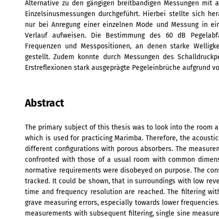
Alternative zu den gängigen breitbandigen Messungen mit a
Einzelsinusmessungen durchgeführt. Hierbei stellte sich her
nur bei Anregung einer einzelnen Mode und Messung in ei
Verlauf aufweisen. Die Bestimmung des 60 dB Pegelabfal
Frequenzen und Messpositionen, an denen starke Welligke
gestellt. Zudem konnte durch Messungen des Schalldruckpe
Erstreflexionen stark ausgeprägte Pegeleinbrüche aufgrund vo
Abstract
The primary subject of this thesis was to look into the room 
which is used for practicing Marimba. Therefore, the acoustic
different configurations with porous absorbers. The measure
confronted with those of a usual room with common dimens
normative requirements were disobeyed on purpose. The con
tracked. It could be shown, that in surroundings with low rev
time and frequency resolution are reached. The filtering wit
grave measuring errors, especially towards lower frequencies.
measurements with subsequent filtering, single sine measur