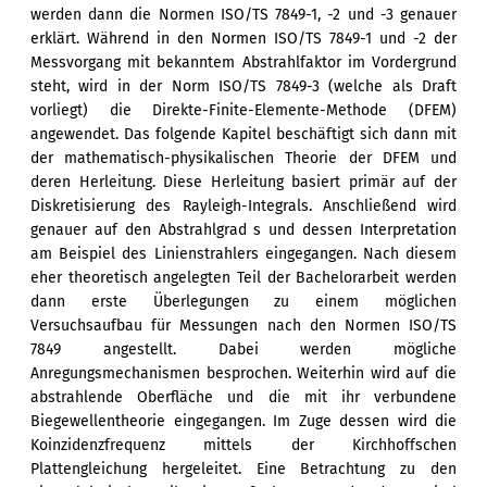
werden dann die Normen ISO/TS 7849-1, -2 und -3 genauer
erklärt. Während in den Normen ISO/TS 7849-1 und -2 der
Messvorgang mit bekanntem Abstrahlfaktor im Vordergrund
steht, wird in der Norm ISO/TS 7849-3 (welche als Draft
vorliegt) die Direkte-Finite-Elemente-Methode (DFEM)
angewendet. Das folgende Kapitel beschäftigt sich dann mit
der mathematisch-physikalischen Theorie der DFEM und
deren Herleitung. Diese Herleitung basiert primär auf der
Diskretisierung des Rayleigh-Integrals. Anschließend wird
genauer auf den Abstrahlgrad s und dessen Interpretation
am Beispiel des Linienstrahlers eingegangen. Nach diesem
eher theoretisch angelegten Teil der Bachelorarbeit werden
dann erste Überlegungen zu einem möglichen
Versuchsaufbau für Messungen nach den Normen ISO/TS
7849 angestellt. Dabei werden mögliche
Anregungsmechanismen besprochen. Weiterhin wird auf die
abstrahlende Oberfläche und die mit ihr verbundene
Biegewellentheorie eingegangen. Im Zuge dessen wird die
Koinzidenzfrequenz mittels der Kirchhoﬀschen
Plattengleichung hergeleitet. Eine Betrachtung zu den